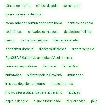
câncer de mama
câncer de pele
comer bem
como prevenir a dengue
como saber se a imunidade está baixa
controle de sódio
cosméticos
cuidados com a pele
ddiabetes mellitus
dermo
dermocosméticos
descarte correto
#dezembrolaranja
diabetes sintomas
diabetes tipo 2
#diaSBA #Saúde #bem-estar #Acolhimento
doenças respiratórias
farmácia
farmaSesi
hidratação
hidratar pele no inverno
imunidade
limpeza de pele no inverno
medicamentos
motivos para cuidar da pele no inverno
nutrição
o que é dengue
o que é imunidade
outubro rosa
pele