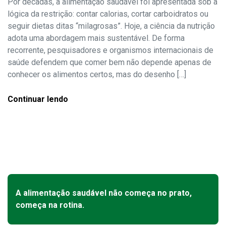
Por décadas, a alimentação saudável foi apresentada sob a
lógica da restrição: contar calorias, cortar carboidratos ou
seguir dietas ditas “milagrosas”. Hoje, a ciência da nutrição
15 de julho de 2026 •
9 de julho de 2026 •
3
3
min de leitura
min de leitura
adota uma abordagem mais sustentável. De forma
recorrente, pesquisadores e organismos internacionais de
saúde defendem que comer bem não depende apenas de
conhecer os alimentos certos, mas do desenho […]
Continuar lendo
A alimentação saudável não começa no prato,
começa na rotina.