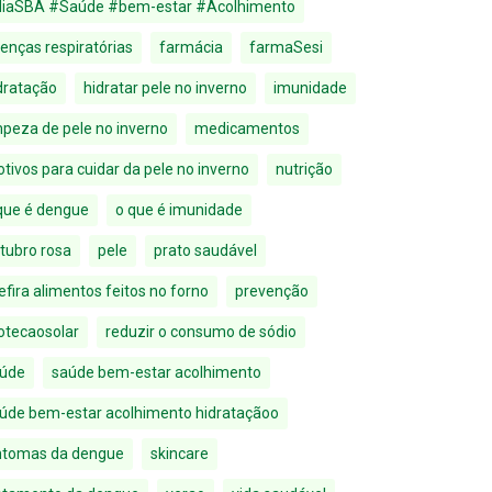
iaSBA #Saúde #bem-estar #Acolhimento
enças respiratórias
farmácia
farmaSesi
dratação
hidratar pele no inverno
imunidade
mpeza de pele no inverno
medicamentos
tivos para cuidar da pele no inverno
nutrição
que é dengue
o que é imunidade
tubro rosa
pele
prato saudável
efira alimentos feitos no forno
prevenção
otecaosolar
reduzir o consumo de sódio
úde
saúde bem-estar acolhimento
úde bem-estar acolhimento hidrataçãoo
ntomas da dengue
skincare