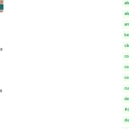
al
al
a
be
câ
os
co
co
co
cu
os
de
#d
di