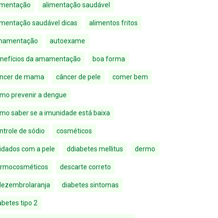
imentação
alimentação saudável
imentação saudável dicas
alimentos fritos
mamentação
autoexame
nefícios da amamentação
boa forma
ncer de mama
câncer de pele
comer bem
mo prevenir a dengue
mo saber se a imunidade está baixa
ntrole de sódio
cosméticos
idados com a pele
ddiabetes mellitus
dermo
rmocosméticos
descarte correto
ezembrolaranja
diabetes sintomas
abetes tipo 2