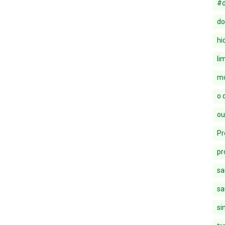
#d
do
hi
li
mo
o 
ou
Pr
pr
sa
sa
si