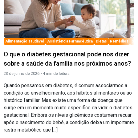
el
Alimentação saudável
Assistência Farmacêutica
Dietas
Remédios
Sa
O que o diabetes gestacional pode nos dizer
sobre a saúde da família nos próximos anos?
23 de junho de 2026 •
4
min de leitura
Quando pensamos em diabetes, é comum associarmos a
condição ao envelhecimento, aos hábitos alimentares ou ao
histórico familiar. Mas existe uma forma da doença que
surge em um momento muito específico da vida: o diabetes
gestacional. Embora os níveis glicêmicos costumem recuar
após o nascimento do bebê, a condição deixa um importante
rastro metabólico que […]