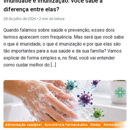
Imunidade e Imunização: você sabe a
diferença entre elas?
28 de julho de 2026 •
2
min de leitura
Quando falamos sobre saúde e prevenção, esses dois
termos aparecem com frequência. Mas será que você sabe
o que é imunidade, o que é imunização e por que elas são
tão importantes para a sua saúde e da sua família? Vamos
explicar de forma simples e, no final, você vai entender
como cuidar melhor do […]
el
Alimentação saudável
Assistência Farmacêutica
Dietas
Remédios
Sa