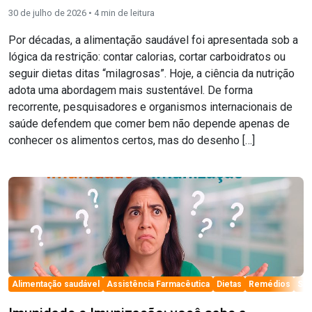
30 de julho de 2026 •
4
min de leitura
Por décadas, a alimentação saudável foi apresentada sob a
lógica da restrição: contar calorias, cortar carboidratos ou
seguir dietas ditas “milagrosas”. Hoje, a ciência da nutrição
adota uma abordagem mais sustentável. De forma
recorrente, pesquisadores e organismos internacionais de
saúde defendem que comer bem não depende apenas de
conhecer os alimentos certos, mas do desenho […]
el
Alimentação saudável
Assistência Farmacêutica
Dietas
Remédios
Sa