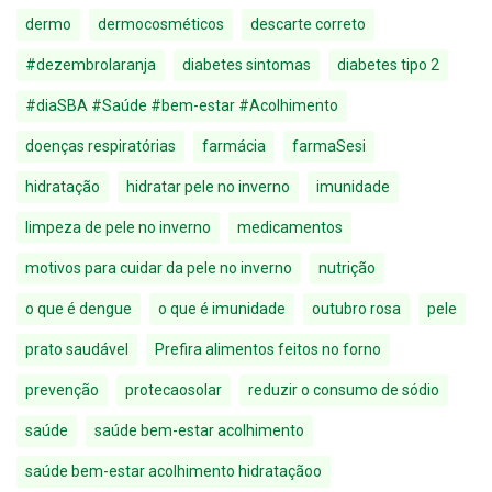
dermo
dermocosméticos
descarte correto
#dezembrolaranja
diabetes sintomas
diabetes tipo 2
#diaSBA #Saúde #bem-estar #Acolhimento
doenças respiratórias
farmácia
farmaSesi
hidratação
hidratar pele no inverno
imunidade
limpeza de pele no inverno
medicamentos
motivos para cuidar da pele no inverno
nutrição
o que é dengue
o que é imunidade
outubro rosa
pele
prato saudável
Prefira alimentos feitos no forno
prevenção
protecaosolar
reduzir o consumo de sódio
saúde
saúde bem-estar acolhimento
saúde bem-estar acolhimento hidrataçãoo