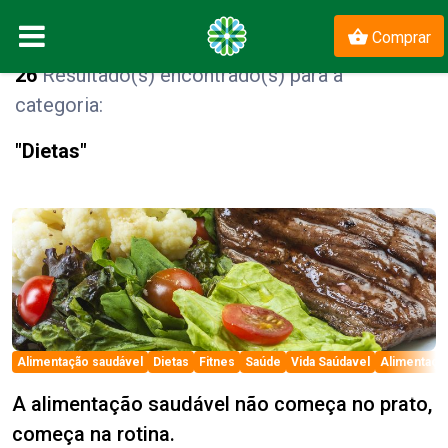
Comprar
26
Resultado(s) encontrado(s) para a
categoria:
"Dietas"
el
Alimentação saudável
Dietas
Fitnes
Saúde
Vida Saúdavel
Alimentaçã
A alimentação saudável não começa no prato,
começa na rotina.