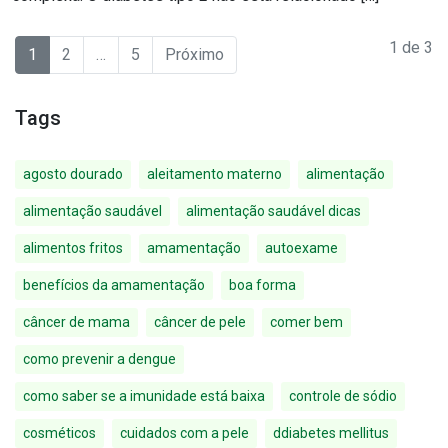
1
de
3
1
2
…
5
Próximo
Tags
agosto dourado
aleitamento materno
alimentação
alimentação saudável
alimentação saudável dicas
alimentos fritos
amamentação
autoexame
benefícios da amamentação
boa forma
câncer de mama
câncer de pele
comer bem
como prevenir a dengue
como saber se a imunidade está baixa
controle de sódio
cosméticos
cuidados com a pele
ddiabetes mellitus