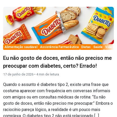
el
Alimentação saudável
Assistência Farmacêutica
Dietas
Saúde
Vida Sa
Eu não gosto de doces, então não preciso me
preocupar com diabetes, certo? Errado!
17 de junho de 2026 •
4
min de leitura
Quando o assunto é diabetes tipo 2, existe uma frase que
costuma aparecer com frequência em conversas informais
com amigos ou em consultas médicas de rotina: “Eu não
gosto de doces, então não preciso me preocupar.” Embora o
raciocínio pareça lógico, a realidade é um pouco mais
complexa. O diabetes tipo 2 não está relacionado […]