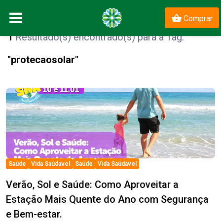
Comprar
1
Resultado(s) encontrado(s) para a Tag:
"protecaosolar"
el
Saúde
Vida Saúdavel
Saúde
Vida Saúdavel
Verão, Sol e Saúde: Como Aproveitar a
Estação Mais Quente do Ano com Segurança
e Bem-estar.