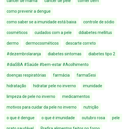
câncer de mama
câncer de pele
comer bem
como prevenir a dengue
como saber se a imunidade está baixa
controle de sódio
cosméticos
cuidados com a pele
ddiabetes mellitus
dermo
dermocosméticos
descarte correto
#dezembrolaranja
diabetes sintomas
diabetes tipo 2
#diaSBA #Saúde #bem-estar #Acolhimento
doenças respiratórias
farmácia
farmaSesi
hidratação
hidratar pele no inverno
imunidade
limpeza de pele no inverno
medicamentos
motivos para cuidar da pele no inverno
nutrição
o que é dengue
o que é imunidade
outubro rosa
pele
prato saudável
Prefira alimentos feitos no forno