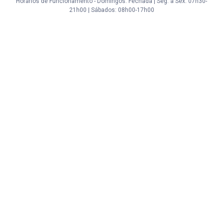
Horários de Funcionamento - Domingos: Fechada | Seg. a Sex. 07h30-
21h00 | Sábados: 08h00-17h00