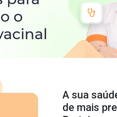
o o
vacinal
A sua saúd
de mais pre