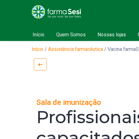
Início
Quem Somos
Nossas lojas
Início
/
Assistência farmacêutica
/
Vacina farmaS
Sala de imunização
Profissionai
capacitado