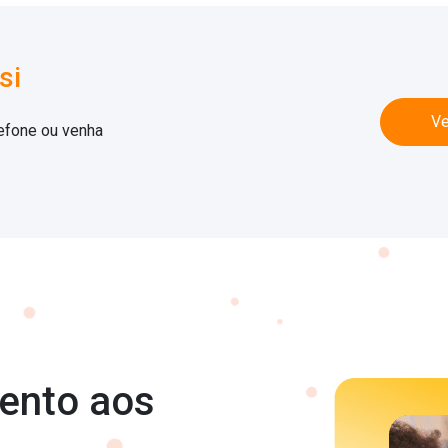
si
Ve
lefone ou venha
mento aos