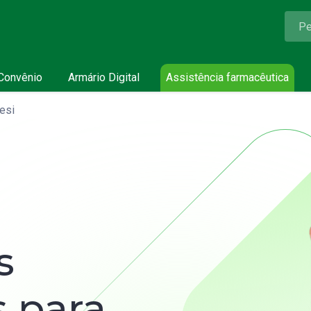
Convênio
Armário Digital
Assistência farmacêutica
esi
s
s para